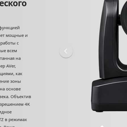
еского
 функцией
яет мощные и
работы с
ные всем
танная на
р AVer,
циями, как
ение зоны
 на основе
ека. Объектив
азрешением 4K
ридное
TZ в режимах