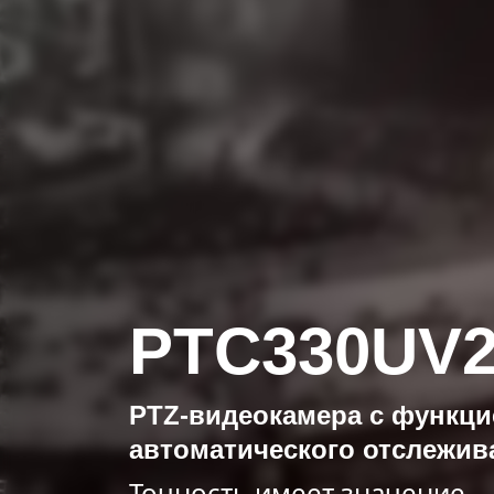
PTC330UV
PTZ-видеокамера с функци
автоматического отслежив
Точность имеет значение