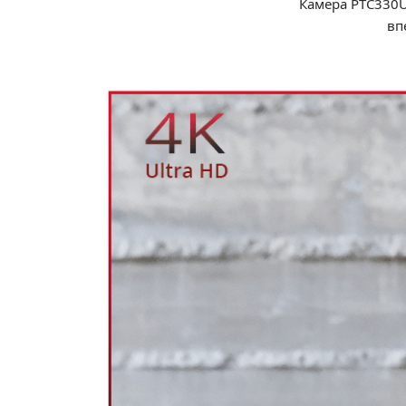
Камера PTC330U
вп