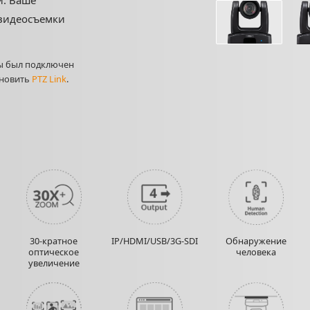
и. Ваше
 видеосъемки
бы был подключен
ановить
PTZ Link
.
30-кратное
IP/HDMI/USB/3G-SDI
Обнаружение
оптическое
человека
увеличение