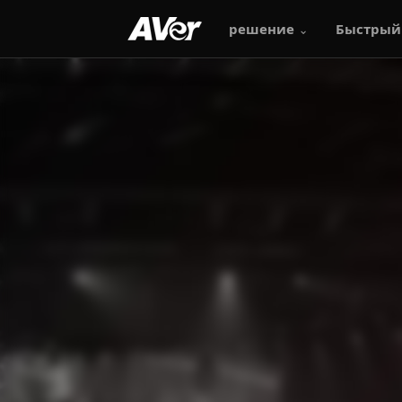
решение
Быстрый
PTC330UV2