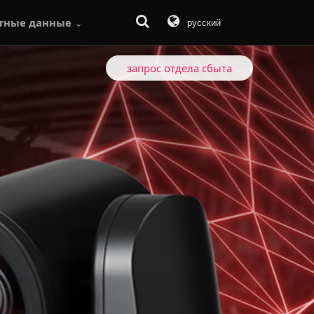
тные данные
русский
Центр загрузок
запрос отдела сбыта