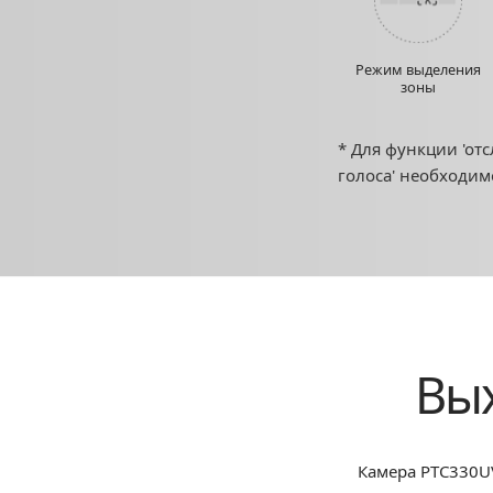
Режим выделения
зоны
* Для функции 'от
голоса' необходим
Вых
Камера PTC330U