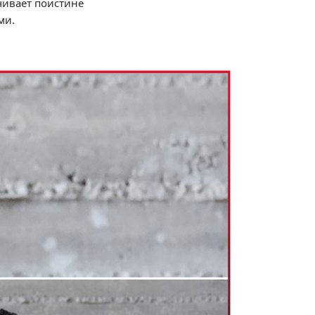
чивает поистине
ми.