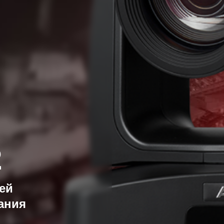
2
ей
ания