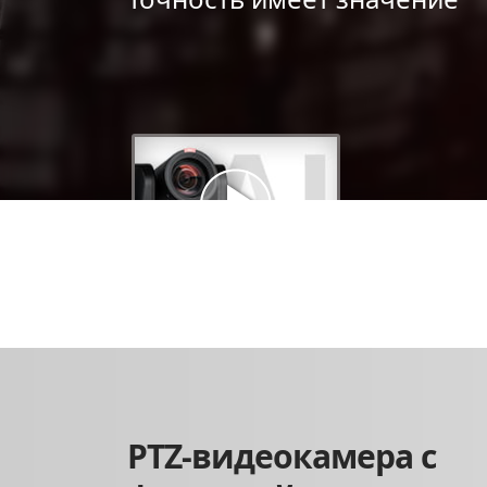
Intro Video
-
PTZ-видеокамера с