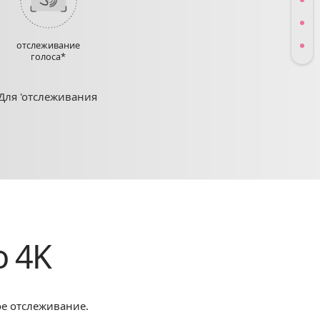
отслеживание
голоса*
 Для 'отслеживания
о 4K
е отслеживание.