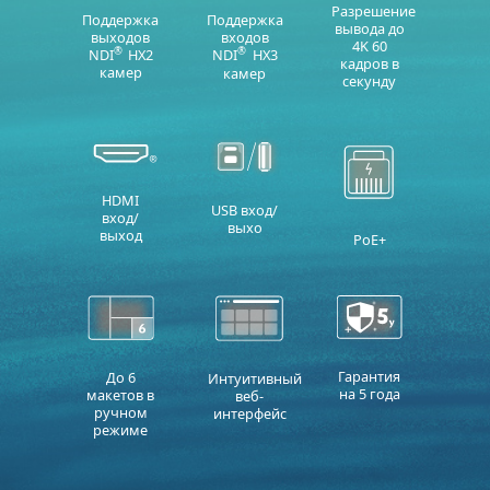
Разрешение
Поддержка
Поддержка
вывода до
выходов
входов
4K 60
®
®
NDI
HX2
NDI
HX3
кадров в
камер
камер
секунду
HDMI
USB вход/
вход/
выхо
выход
PoE+
Гарантия
До 6
Интуитивный
на 5 года
макетов в
веб-
ручном
интерфейс
режиме