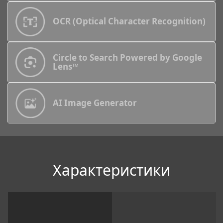
OCR (Optical Character Recognition)
Circle to Search Powered by Google
Lens™
AI Image Generator
Xарактеристики