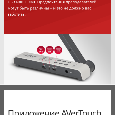
USB или HDMI. Предпочтения преподавателей
могут быть различны – и это не должно вас
заботить.
Приложение AVerTouch