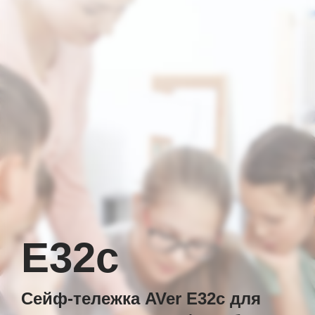
E32c
Сейф-тележка AVer E32c для