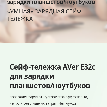
зарядки планшетов/ноутбуков
«УМНАЯ» ЗАРЯДНАЯ СЕЙФ-
ТЕЛЕЖКА
Сейф-тележка AVer E32c
для зарядки
планшетов/ноутбуков
Intro Video
позволяет заряжать устройства эффективно,
-
легко и без лишних затрат. Нет нужды