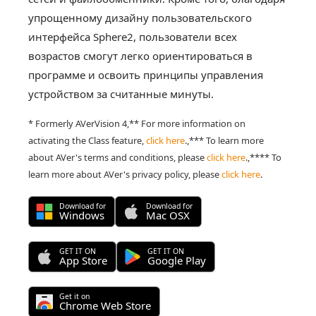
упрощенному дизайну пользовательского
интерфейса Sphere2, пользователи всех
возрастов смогут легко ориентироваться в
программе и освоить принципы управления
устройством за считанные минуты.
* Formerly AVerVision 4,** For more information on
activating the Class feature,
click here
.,*** To learn more
about AVer's terms and conditions, please
click here
.,**** To
learn more about AVer's privacy policy, please
click here
.
Download for
Download for
Windows
Mac OSX
GET IT ON
GET IT ON
App Store
Google Play
Get it on
Chrome Web Store