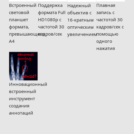
Встроенный
Поддержка
Плавная
Надежный
световой
формата Full
запись с
объектив с
планшет
HD1080p с
частотой 30
16-кратным
формата,
частотой 30
кадров/сек с
оптическим
превышающего
кадров/сек
помощью
увеличением
A4
одного
нажатия
Инновационный
встроенный
инструмент
создания
аннотаций