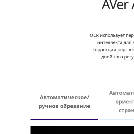
AVer 
OCR использует пе
интеллекта для 
коррекции перспек
двойного резу
Автомат
Автоматическое/
ориен
ручное обрезание
стра