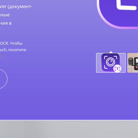
Ver (документ-
бные
ния в
 OCR. Чтобы
ch, посетите:
h
й