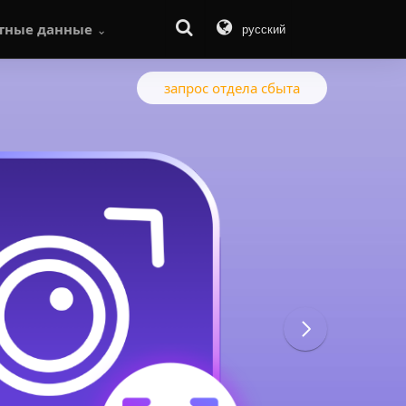
тные данные
русский
Центр загрузок
запрос отдела сбыта