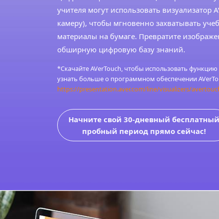
учителя могут использовать визуализатор A
камеру), чтобы мгновенно захватывать уче
материалы на бумаге. Превратите изображе
обширную цифровую базу знаний.
*Скачайте AVerTouch, чтобы использовать функцию
узнать больше о программном обеспечении AVerTou
https://presentation.aver.com/line/visualizers/avertouc
Начните свой 30-дневный бесплатны
пробный период прямо сейчас!