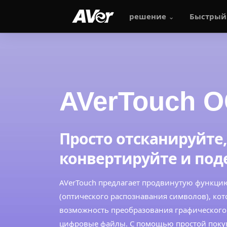
решение
Быстрый
AVerTouch OCR
AVerTouch 
Просто отсканируйте,
конвертируйте и под
AVerTouch предлагает продвинутую функци
(оптического распознавания символов), кот
возможность преобразования графического 
цифровые файлы. С помощью простой поку