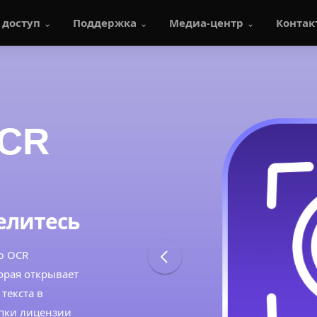
 доступ
Поддержка
Медиа-центр
Контак
OCR
елитесь
ю OCR
орая открывает
текста в
пки лицензии